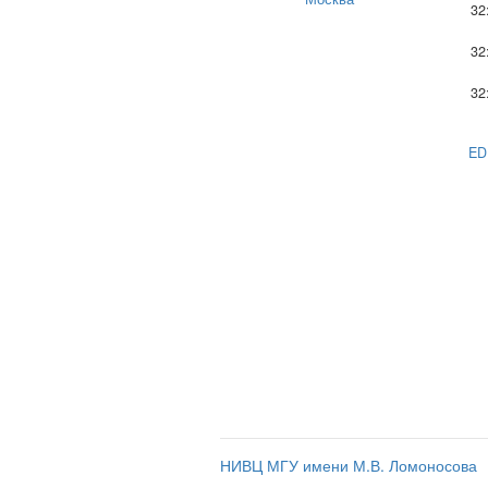
32
32
32
ED
НИВЦ МГУ имени М.В. Ломоносова