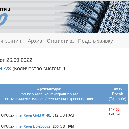
й рейтинг
Архив
Статистика
Подать заявку
от 26.09.2022
643v3
(Количество систем: 1)
Архитектура:
Rmax
кол-во узлов: конфигурация узла
Rpeak
сеть: вычислительная / сервисная / транспортная
(Тфлоп/с)
147.03
:
191.69
CPU:
2x
Intel
Xeon Gold 6148
, 512 GB RAM
:
CPU:
2x
Intel
Xeon E5-2680v2
, 256 GB RAM