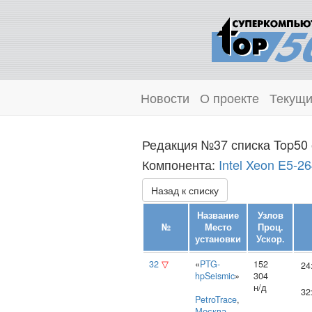
Новости
О проекте
Текущи
Редакция №37 списка Top50 
Компонента:
Intel Xeon E5-2
Назад к списку
Название
Узлов
№
Место
Проц.
установки
Ускор.
32
▽
«
PTG-
152
24
hpSeismic
»
304
н/д
32
PetroTrace
,
Москва