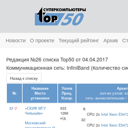
Новости
О проекте
Текущий рейтинг
Архив
Ст
Редакция №26 списка Top50 от 04.04.2017
Коммуникационная сеть: InfiniBand (Количество си
Назад к списку
Название
Узлов
Архит
№
Место
Проц.
кол-во узлов: к
установки
Ускор.
сеть: вычислительная / 
33
▽
«
СКИФ МГУ
633
8:
Чебышёв
»
1266
CPU:
2x
Intel
Xeon E547
н/д
32:
Московский
CPU:
2x
Intel
Xeon E547
государственный