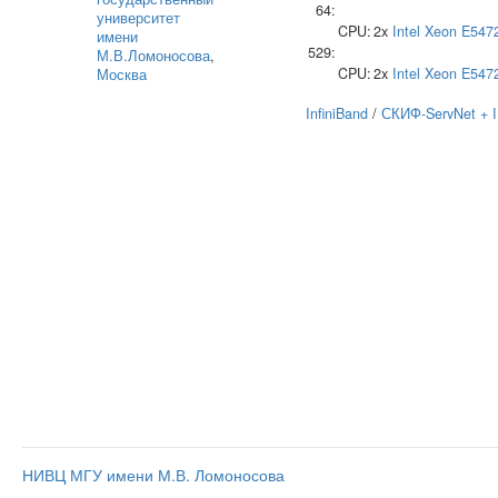
64:
университет
CPU:
2x
Intel
Xeon E547
имени
529:
М.В.Ломоносова
,
CPU:
2x
Intel
Xeon E547
Москва
InfiniBand
/
СКИФ-ServNet + 
НИВЦ МГУ имени М.В. Ломоносова