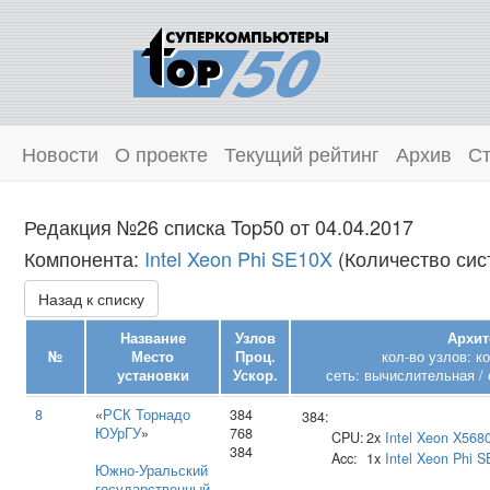
Новости
О проекте
Текущий рейтинг
Архив
Ст
Редакция №26 списка Top50 от 04.04.2017
Компонента:
Intel Xeon Phi SE10X
(Количество сист
Назад к списку
Название
Узлов
Архит
№
Место
Проц.
кол-во узлов: к
установки
Ускор.
сеть: вычислительная / 
8
«
РСК Торнадо
384
384:
ЮУрГУ
»
768
CPU:
2x
Intel
Xeon X568
384
Acc:
1x
Intel
Xeon Phi S
Южно‑Уральский
государственный