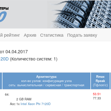
й рейтинг
Архив
Статистика
Подать заявку
от 04.04.2017
7120D
(Количество систем: 1)
Архитектура:
Rmax
кол-во узлов: конфигурация узла
Rpeak
сеть: вычислительная / сервисная / транспортная
(Тфлоп/с)
53.51
64:
77.33
2 GB RAM
Acc:
1x
Intel
Xeon Phi 7120D