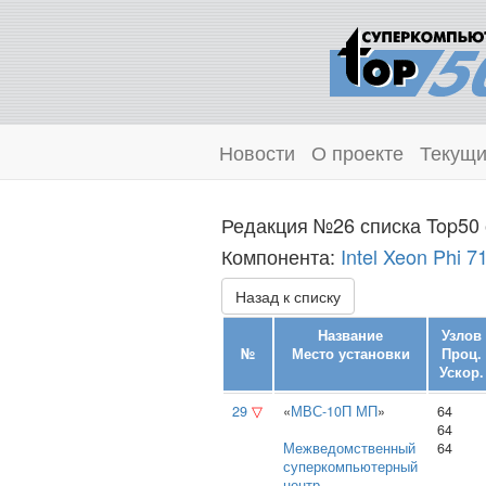
Новости
О проекте
Текущи
Редакция №26 списка Top50 
Компонента:
Intel Xeon Phi 
Назад к списку
Название
Узлов
№
Место установки
Проц.
Ускор.
29
▽
«
МВС-10П МП
»
64
64
Межведомственный
64
суперкомпьютерный
центр
,