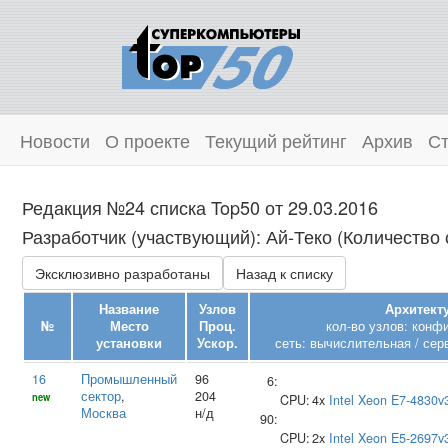
Новости
О проекте
Текущий рейтинг
Архив
Ст
Редакция №24 списка Top50 от 29.03.2016
Разработчик (участвующий): Ай‑Теко (Количество 
Эксклюзивно разработаны
Назад к списку
Название
Узлов
Архитекту
№
Место
Проц.
кол-во узлов: конф
установки
Ускор.
сеть: вычислительная / сер
16
Промышленный
96
6:
сектор
,
204
new
CPU:
4x
Intel
Xeon E7-4830v
Москва
н/д
90:
CPU:
2x
Intel
Xeon E5-2697v