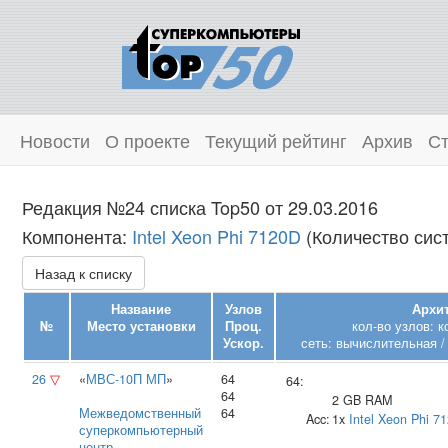
Новости
О проекте
Текущий рейтинг
Архив
Ст
Редакция №24 списка Top50 от 29.03.2016
Компонента:
Intel Xeon Phi 7120D
(Количество сист
Назад к списку
Название
Узлов
Архит
№
Место установки
Проц.
кол-во узлов: 
Ускор.
сеть: вычислительная /
26
▽
«
МВС-10П МП
»
64
64:
64
2 GB RAM
Межведомственный
64
Acc:
1x
Intel
Xeon Phi 7
суперкомпьютерный
центр
,