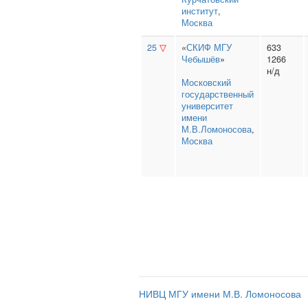
институт
,
Москва
25
▽
«
СКИФ МГУ
633
Чебышёв
»
1266
н/д
Московский
государственный
университет
имени
М.В.Ломоносова
,
Москва
НИВЦ МГУ имени М.В. Ломоносова