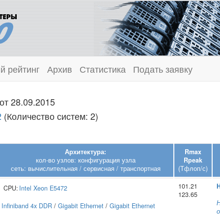
й рейтинг
Архив
Статистика
Подать заявку
от 28.09.2015
2
(Количество систем: 2)
Архитектура:
Rmax
кол-во узлов: конфигурация узла
Rpeak
сеть: вычислительная / сервисная / транспортная
(Тфлоп/с)
101.21
H
CPU:
Intel
Xeon E5472
123.65
Н
Infiniband 4x DDR
/
Gigabit Ethernet
/
Gigabit Ethernet
о