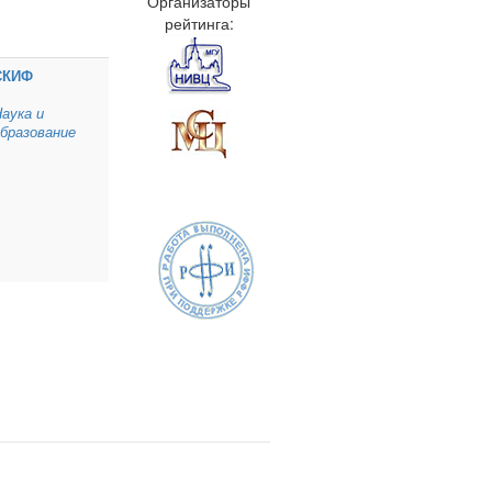
Организаторы
рейтинга:
СКИФ
аука и
бразование