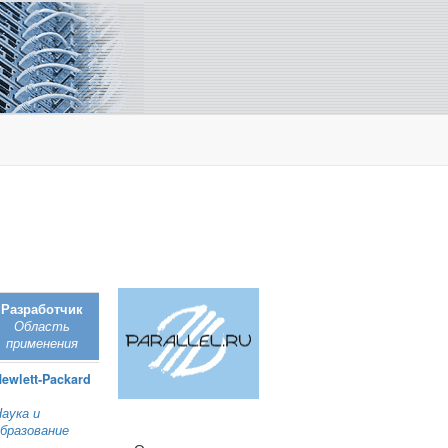
Разработчик
Область
применения
ewlett‑Packard
аука и
бразование