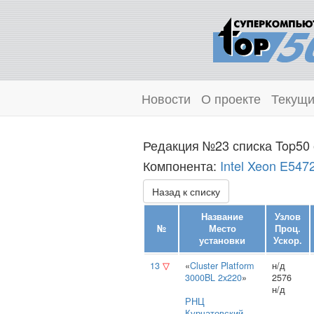
Новости
О проекте
Текущи
Редакция №23 списка Top50 
Компонента:
Intel Xeon E547
Назад к списку
Название
Узлов
№
Место
Проц.
установки
Ускор.
13
▽
«
Cluster Platform
н/д
3000BL 2x220
»
2576
н/д
РНЦ
Курчатовский