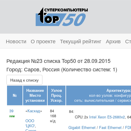
Новости
О проекте
Текущий рейтинг
Архив
Ст
Редакция №23 списка Top50 от 28.09.2015
Город: Саров, Россия (Количество систем: 1)
Назад к списку
Название
Узлов
Архитектура:
№
Место
Проц.
кол-во узлов: конфигу
установки
Ускор.
сеть: вычислительная / сервис
39
«
Каскад
»
84
84:
168
new
CPU:
2x
Intel
Xeon E5-2680v2
, 6
ООО
н/д
'ЦКО'
,
Gigabit Ethernet
/
Fast Ethernet
/
FDR
Саров