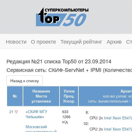
Новости
О проекте
Текущий рейтинг
Архив
Ст
Редакция №21 списка Top50 от 23.09.2014
Сервисная сеть: СКИФ-ServNet + IPMI (Количество
Назад к списку
Название
Узлов
Архит
№
Место
Проц.
кол-во узлов: к
установки
Ускор.
сеть: вычислительная / 
21
▽
«
СКИФ МГУ
633
8:
Чебышёв
»
1266
CPU:
2x
Intel
Xeon E547
н/д
32:
Московский
CPU:
2x
Intel
Xeon E547
государственный