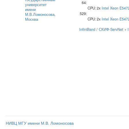
64:
университет
CPU:
2x
Intel
Xeon E547
имени
529:
М.В.Ломоносова
,
CPU:
2x
Intel
Xeon E547
Москва
InfiniBand
/
СКИФ-ServNet + 
НИВЦ МГУ имени М.В. Ломоносова