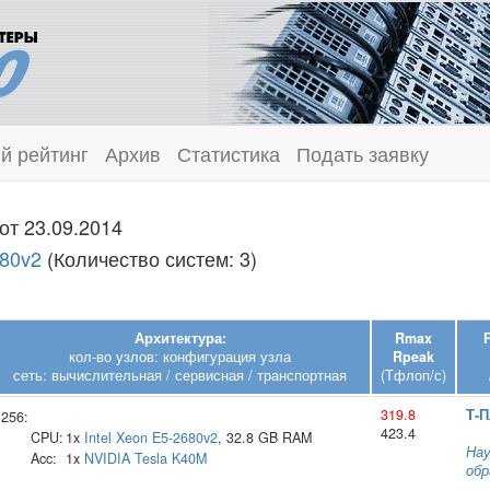
й рейтинг
Архив
Статистика
Подать заявку
от 23.09.2014
680v2
(Количество систем: 3)
Архитектура:
Rmax
кол-во узлов: конфигурация узла
Rpeak
сеть: вычислительная / сервисная / транспортная
(Тфлоп/с)
319.8
Т‑
256:
423.4
CPU:
1x
Intel
Xeon E5-2680v2
, 32.8 GB RAM
Нау
Acc:
1x
NVIDIA
Tesla K40M
обр