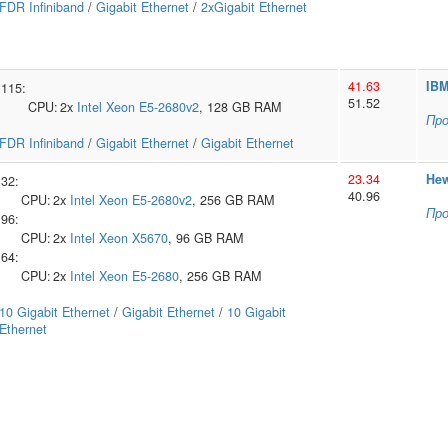
FDR Infiniband
/
Gigabit Ethernet
/
2xGigabit Ethernet
41.63
IB
115:
51.52
CPU:
2x
Intel
Xeon E5-2680v2
, 128 GB RAM
Пр
FDR Infiniband
/
Gigabit Ethernet
/
Gigabit Ethernet
23.34
Hew
32:
40.96
CPU:
2x
Intel
Xeon E5-2680v2
, 256 GB RAM
Пр
96:
CPU:
2x
Intel
Xeon X5670
, 96 GB RAM
64:
CPU:
2x
Intel
Xeon E5-2680
, 256 GB RAM
10 Gigabit Ethernet
/
Gigabit Ethernet
/
10 Gigabit
Ethernet