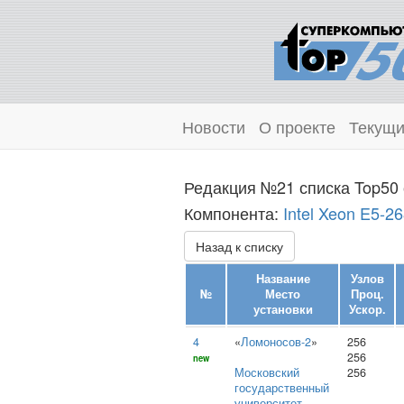
Новости
О проекте
Текущи
Редакция №21 списка Top50 
Компонента:
Intel Xeon E5-2
Назад к списку
Название
Узлов
№
Место
Проц.
установки
Ускор.
4
«
Ломоносов-2
»
256
256
new
Московский
256
государственный
университет