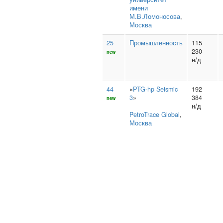
имени
М.В.Ломоносова
,
Москва
25
Промышленность
115
230
new
н/д
44
«
PTG-hp Seismic
192
3
»
384
new
н/д
PetroTrace Global
,
Москва