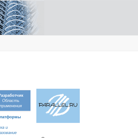
Разработчик
Область
применения
Платформы
ка и
азование