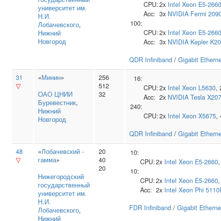
CPU:
2x
Intel
Xeon E5-266
университет им.
Acc:
3x
NVIDIA
Fermi 209
Н.И.
100:
Лобачевского
,
CPU:
2x
Intel
Xeon E5-266
Нижний
Новгород
Acc:
3x
NVIDIA
Kepler K2
QDR Infiniband
/
Gigabit Ethern
31
«
Минин
»
256
16:
▽
512
CPU:
2x
Intel
Xeon L5630
,
ОАО ЦНИИ
32
Acc:
2x
NVIDIA
Tesla X20
Буревестник
,
240:
Нижний
CPU:
2x
Intel
Xeon X5675
,
Новгород
QDR Infiniband
/
Gigabit Ethern
48
«
Лобачевский -
20
10:
▽
гамма
»
40
CPU:
2x
Intel
Xeon E5-2660
20
10:
Нижегородский
CPU:
2x
Intel
Xeon E5-2660
государственный
Acc:
2x
Intel
Xeon Phi 5110
университет им.
Н.И.
FDR Infiniband
/
Gigabit Etherne
Лобачевского
,
Нижний