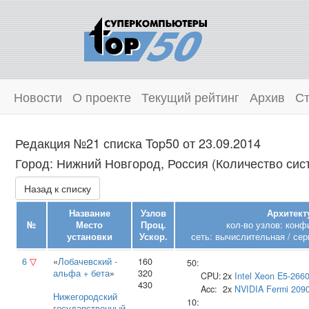
Новости
О проекте
Текущий рейтинг
Архив
Ст
Редакция №21 списка Top50 от 23.09.2014
Город: Нижний Новгород, Россия (Количество сист
Назад к списку
Название
Узлов
Архитект
№
Место
Проц.
кол-во узлов: конф
установки
Ускор.
сеть: вычислительная / сер
6
▽
«
Лобачевский -
160
50:
альфа + бета
»
320
CPU:
2x
Intel
Xeon E5-266
430
Acc:
2x
NVIDIA
Fermi 209
Нижегородский
10:
государственный