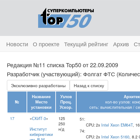
Новости
О проекте
Текущий рейтинг
Архив
Ст
Редакция №11 списка Top50 от 22.09.2009
Разработчик (участвующий): Фолгат ФТС (Количест
Эксклюзивно разработаны
Назад к списку
Название
Узлов
Архитек
№
Место
Проц.
кол-во узлов: кон
установки
Ускор.
сеть: вычислительная / се
17
«
СКИТ-3
»
125
51:
250
CPU:
2x
Intel
Xeon EM64T
, 1
Институт
н/д
74:
кибернетики
CPU:
2x
Intel
Xeon 5160
, 8.2
им. В.М.