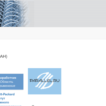
РАН)
азработчик
Область
рименения
tt‑Packard
тут
емного