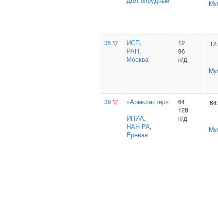
Долгопрудный
Myr
35
▽
ИСП
,
12
12
РАН
,
96
Москва
н/д
Myr
39
▽
«
Армкластер
»
64
64
128
ИПИА
,
н/д
НАН РА
,
Myr
Ереван