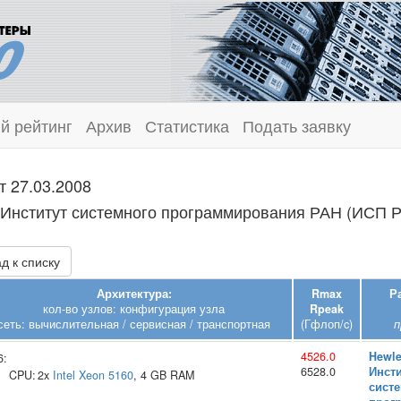
й рейтинг
Архив
Статистика
Подать заявку
т 27.03.2008
: Институт системного программирования РАН (ИСП 
д к списку
Архитектура:
Rmax
Р
кол-во узлов: конфигурация узла
Rpeak
сеть: вычислительная / сервисная / транспортная
(Гфлоп/c)
п
4526.0
Hewle
6:
6528.0
Инсти
CPU:
2x
Intel
Xeon 5160
, 4 GB RAM
сист