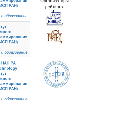
Организаторы
раммирования
(ИСП РАН)
рейтинга:
 и образование
тут
емного
раммирования
(ИСП РАН)
 и образование
 НАН РА
echnology
тут
емного
раммирования
(ИСП РАН)
 и образование