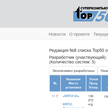
Новости
О проекте
Текущи
Редакция №8 списка Top50 о
Разработчик (участвующий)
(Количество систем: 3)
Эксклюзивно разработаны
Наза
Название
Узлов
№
Место
Проц.
установки
Ускор.
11
▽
«
МФТИ 60
»
136
13
272
МФТИ
,
н/д