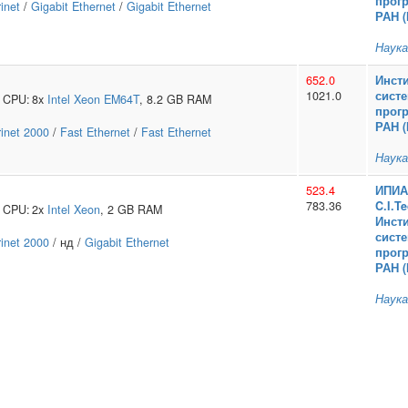
прог
inet
/
Gigabit Ethernet
/
Gigabit Ethernet
РАН 
Наука
652.0
Инсти
:
1021.0
сист
CPU:
8x
Intel
Xeon EM64T
, 8.2 GB RAM
прог
РАН 
inet 2000
/
Fast Ethernet
/
Fast Ethernet
Наука
523.4
ИПИА
:
783.36
C.I.T
CPU:
2x
Intel
Xeon
, 2 GB RAM
Инсти
сист
inet 2000
/ нд /
Gigabit Ethernet
прог
РАН 
Наука