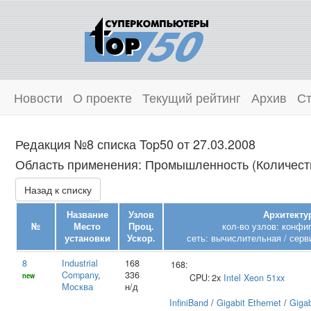
Новости
О проекте
Текущий рейтинг
Архив
Ст
Редакция №8 списка Top50 от 27.03.2008
Область применения: Промышленность (Количеств
Назад к списку
Название
Узлов
Архитекту
№
Место
Проц.
кол-во узлов: конфи
установки
Ускор.
сеть: вычислительная / серв
8
Industrial
168
168:
Company
,
336
new
CPU:
2x
Intel
Xeon 51xx
Москва
н/д
InfiniBand
/
Gigabit Ethernet
/
Gigab