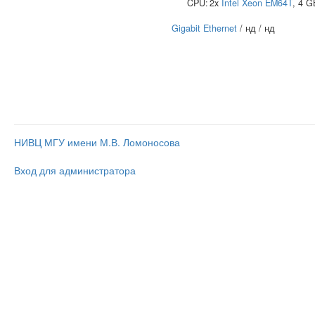
CPU:
2x
Intel
Xeon EM64T
, 4 
Gigabit Ethernet
/ нд / нд
НИВЦ МГУ имени М.В. Ломоносова
Вход для администратора