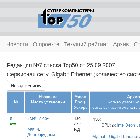
Новости
О проекте
Текущий рейтинг
Архив
Ст
Редакция №7 списка Top50 от 25.09.2007
Сервисная сеть: Gigabit Ethernet (Количество сист
Назад к списку
Название
Узлов
Архит
№
Место установки
Проц.
кол-во узлов: к
Ускор.
сеть: вычислительная / 
5
«
МФТИ 60
»
136
136:
272
new
CPU:
2x
Intel
Xeon 5
МФТИ
,
н/д
Долгопрудный
Myrinet
/
Gigabit Ethernet