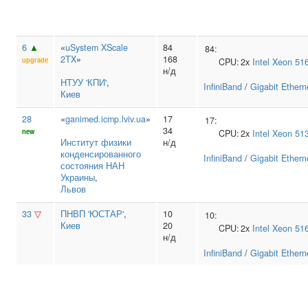
6
▲
«
uSystem XScale
84
84:
2TX
»
168
upgrade
CPU:
2x
Intel
Xeon 51
н/д
НТУУ 'КПИ'
,
InfiniBand
/
Gigabit Ethern
Киев
28
«
ganimed.icmp.lviv.ua
»
17
17:
34
new
CPU:
2x
Intel
Xeon 51
Институт физики
н/д
конденсированного
InfiniBand
/
Gigabit Ethern
состояния НАН
Украины
,
Львов
33
▽
ПНВП 'ЮСТАР'
,
10
10:
Киев
20
CPU:
2x
Intel
Xeon 51
н/д
InfiniBand
/
Gigabit Ethern