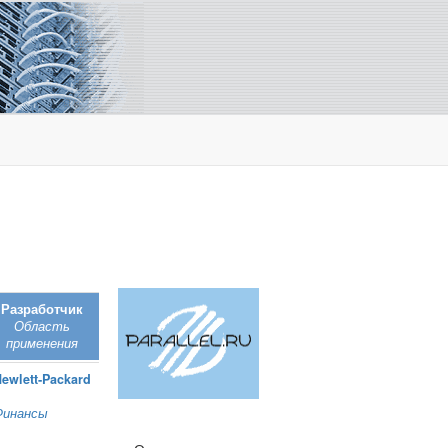
Разработчик
Область
применения
ewlett‑Packard
Финансы