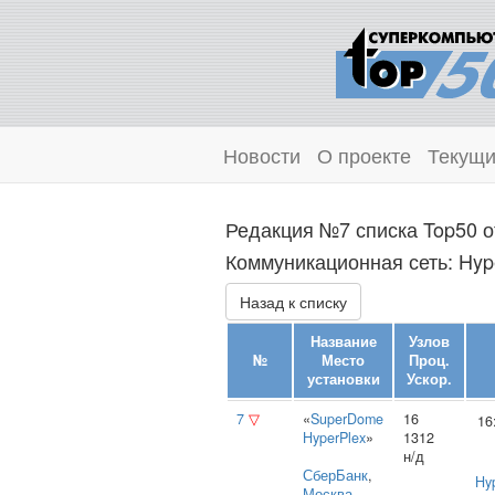
Новости
О проекте
Текущи
Редакция №7 списка Top50 о
Коммуникационная сеть: Hype
Назад к списку
Название
Узлов
№
Место
Проц.
установки
Ускор.
7
▽
«
SuperDome
16
16
HyperPlex
»
1312
н/д
СберБанк
,
Hy
Москва