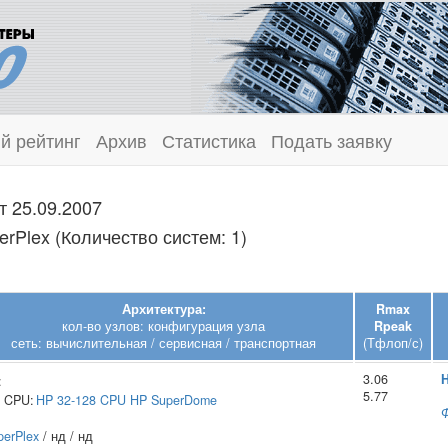
й рейтинг
Архив
Статистика
Подать заявку
т 25.09.2007
rPlex (Количество систем: 1)
Архитектура:
Rmax
кол-во узлов: конфигурация узла
Rpeak
сеть: вычислительная / сервисная / транспортная
(Тфлоп/с)
3.06
H
:
5.77
CPU:
HP
32-128 CPU HP SuperDome
perPlex
/ нд / нд