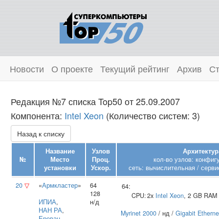
Новости
О проекте
Текущий рейтинг
Архив
Ст
Редакция №7 списка Top50 от 25.09.2007
Компонента:
Intel Xeon
(Количество систем: 3)
Назад к списку
Название
Узлов
Архитектур
№
Место
Проц.
кол-во узлов: конфиг
установки
Ускор.
сеть: вычислительная / серви
20
▽
«
Армкластер
»
64
64:
128
CPU:
2x
Intel
Xeon
, 2 GB RAM
ИПИА
,
н/д
НАН РА
,
Myrinet 2000
/ нд /
Gigabit Etherne
Ереван