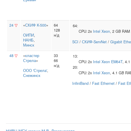
24
▽
«
СКИФ K-500
»
64
64:
128
CPU:
2x
Intel
Xeon
, 2 GB RAM
ОИПИ
,
н/д
НАНБ
,
SCI
/
СКИФ-ServNet
/
Gigabit Ethe
Минск
48
▽
«
кластер
33
13:
Стрела
»
66
CPU:
2x
Intel
Xeon EM64T
, 4.
н/д
20:
ООО 'Стрела'
,
CPU:
2x
Intel
Xeon
, 4.1 GB R
Снежинск
InfiniBand
/
Fast Ethernet
/
Fast Et
НИВЦ МГУ имени М.В. Ломоносова