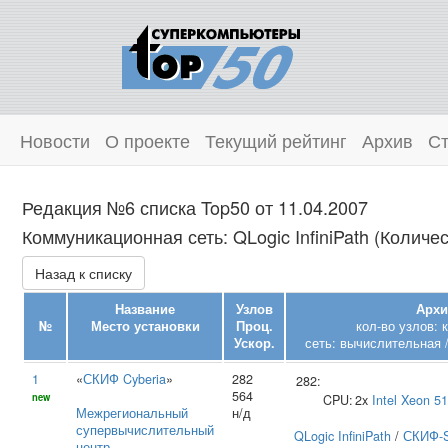
Новости
О проекте
Текущий рейтинг
Архив
Ст
Редакция №6 списка Top50 от 11.04.2007
Коммуникационная сеть: QLogic InfiniPath (Количес
Назад к списку
Название
Узлов
Архи
№
Место установки
Проц.
кол-во узлов: 
Ускор.
сеть: вычислительная /
1
«
СКИФ Cyberia
»
282
282:
564
new
CPU:
2x
Intel
Xeon 5
Межрегиональный
н/д
супервычислительный
QLogic InfiniPath
/
СКИФ-S
центр
,