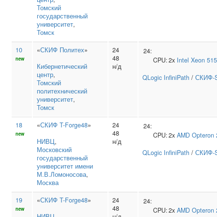
Томский
государственный
университет
,
Томск
10
«
СКИФ Политех
»
24
24:
48
new
CPU:
2x
Intel
Xeon 51
Кибернетический
н/д
центр
,
QLogic InfiniPath
/
СКИФ-S
Томский
политехнический
университет
,
Томск
18
«
СКИФ T-Forge48
»
24
24:
48
new
CPU:
2x
AMD
Opteron 
НИВЦ
,
н/д
Московский
QLogic InfiniPath
/
СКИФ-S
государственный
университет имени
М.В.Ломоносова
,
Москва
19
«
СКИФ T-Forge48
»
24
24:
48
new
CPU:
2x
AMD
Opteron 
НИВЦ
,
н/д