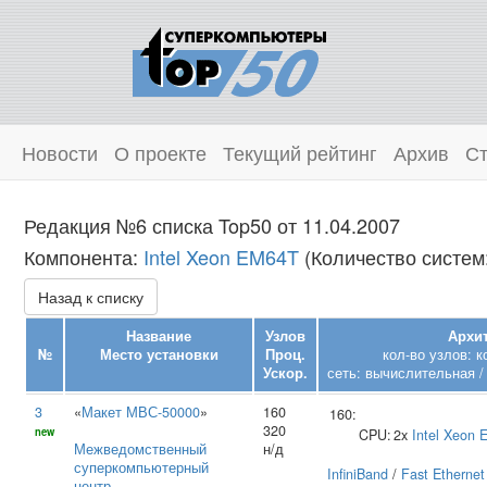
Новости
О проекте
Текущий рейтинг
Архив
Ст
Редакция №6 списка Top50 от 11.04.2007
Компонента:
Intel Xeon EM64T
(Количество систем:
Назад к списку
Название
Узлов
Архит
№
Место установки
Проц.
кол-во узлов: 
Ускор.
сеть: вычислительная /
3
«
Макет МВС-50000
»
160
160:
320
new
CPU:
2x
Intel
Xeon 
Межведомственный
н/д
суперкомпьютерный
InfiniBand
/
Fast Ethernet
центр
,