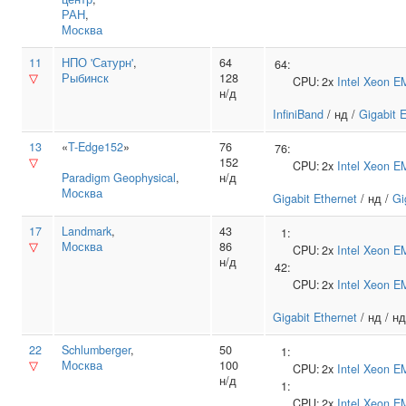
РАН
,
Москва
11
НПО 'Сатурн'
,
64
64:
▽
Рыбинск
128
CPU:
2x
Intel
Xeon E
н/д
InfiniBand
/ нд /
Gigabit 
13
«
T-Edge152
»
76
76:
▽
152
CPU:
2x
Intel
Xeon E
Paradigm Geophysical
,
н/д
Москва
Gigabit Ethernet
/ нд /
Gi
17
Landmark
,
43
1:
▽
Москва
86
CPU:
2x
Intel
Xeon E
н/д
42:
CPU:
2x
Intel
Xeon E
Gigabit Ethernet
/ нд / нд
22
Schlumberger
,
50
1:
▽
Москва
100
CPU:
2x
Intel
Xeon E
н/д
1:
CPU:
2x
Intel
Xeon E