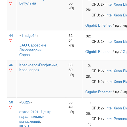
▽
Бугульма
56
CPU:
2x
Intel
Xeon E
н/д
26:
CPU:
2x
Intel
Xeon E
Gigabit Ethernet
/ нд / нд
44
«
T-Edge64
»
32
32:
▽
64
CPU:
2x
Intel
Xeon E
ЗАО Саровские
н/д
Лаборатории
,
Gigabit Ethernet
/ нд /
Gi
Саров
46
КрасноярскГеофизика
,
30
2:
▽
Красноярск
60
CPU:
2x
Intel
Xeon E
н/д
28:
CPU:
2x
Intel
Xeon E
Gigabit Ethernet
/ нд / нд
50
«
SC25
»
38
11:
▽
49
CPU:
2x
Intel
Xeon E
отдел 2121, Центр
н/д
26:
параллельных
CPU:
1x
Intel
Pentium
вычислений
,
1:
ФГУП