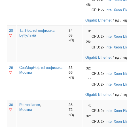
48:
CPU:
2x
Intel
Xeon E
Gigabit Ethernet
/ нд / нд
28
ТатНефтеГеофизика
,
34
8:
▽
Бугульма
68
CPU:
2x
Intel
Xeon E
н/д
26:
CPU:
2x
Intel
Xeon E
Gigabit Ethernet
/ нд / нд
29
СевМорНефтеГеофизика
,
33
32:
▽
Москва
66
CPU:
2x
Intel
Xeon E
н/д
1:
CPU:
2x
Intel
Xeon E
Gigabit Ethernet
/ нд / нд
30
Petroalliance
,
36
4:
▽
Москва
72
CPU:
2x
Intel
Xeon E
н/д
32:
CPU:
2x
Intel
Xeon E