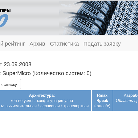
й рейтинг
Архив
Статистика
Подать заявку
т 23.09.2008
 SuperMicro (Количество систем: 0)
к списку
Архитектура:
Rmax
Разраб
кол-во узлов: конфигурация узла
Rpeak
Область п
ть: вычислительная / сервисная / транспортная
(флоп/с)