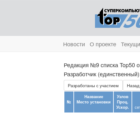
Новости
О проекте
Текущи
Редакция №9 списка Top50 о
Разработчик (единственный):
Разработаны с участием
Назад 
Название
Узлов
№
Место установки
Проц.
Ускор.
се