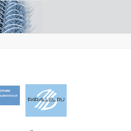
отчик
рименения