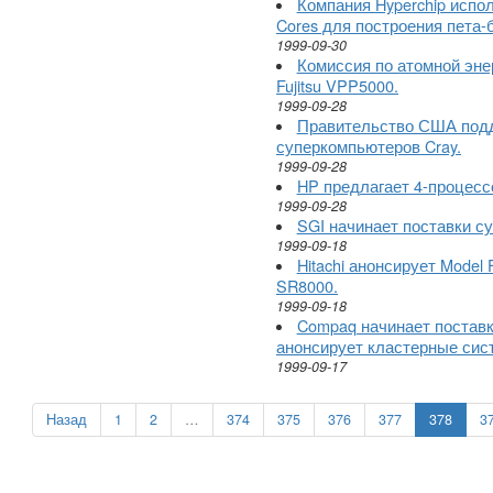
Компания Hyperchip исп
Cores для построения пета-
1999-09-30
Комиссия по атомной эне
Fujitsu VPP5000.
1999-09-28
Правительство США подд
суперкомпьютеров Cray.
1999-09-28
HP предлагает 4-процесс
1999-09-28
SGI начинает поставки с
1999-09-18
Hitachi анонсирует Model
SR8000.
1999-09-18
Compaq начинает поставк
анонсирует кластерные сист
1999-09-17
Назад
1
2
…
374
375
376
377
378
3